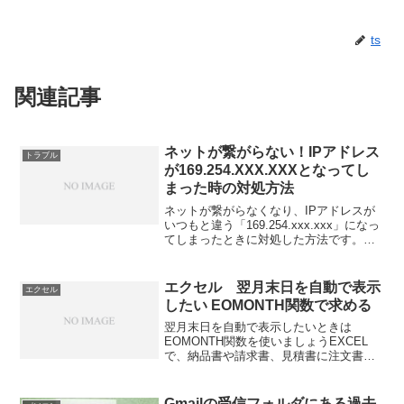
ts
関連記事
ネットが繋がらない！IPアドレス
トラブル
が169.254.XXX.XXXとなってし
まった時の対処方法
ネットが繋がらなくなり、IPアドレスが
いつもと違う「169.254.xxx.xxx」になっ
てしまったときに対処した方法です。
HUB（ハブ）が故障してしまい、交換し
た後になぜか自分ひとりだけがネットに
繋がらない状態になってしまった。今回
エクセル 翌月末日を自動で表示
エクセル
は、このトラブルの解決方法を、自分の
したい EOMONTH関数で求める
ためにも備忘録として残しておくことに
します。
翌月末日を自動で表示したいときは
EOMONTH関数を使いましょうEXCEL
で、納品書や請求書、見積書に注文書な
ど事務処理関連の書式を使われている方
で、日付を自動でコントロールしたい場
面がありませんか。例えば、請求書に支
Gmailの受信フォルダにある過去