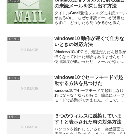
パソコン
払日を設定し、支払日を...
の未読メールを探し出す方法
タイトルGmail受信フォルダに未読メール
があるのに、なぜか未読メールが見当た
らずに、どうしたら見つかるかと悩んで
いませんか？この記事では、一発で未読
メールを探し当てる方法について説明し
ます。会社でGmailの使用を始めて7年以
windows10 動作が遅くて仕方な
トラブル
上がたち、個...
いときの対応方法
Windows10のPCで、最近だんだん動作が
遅くなって困った経験はありませんか？
使用頻度が低かったり、メールがなかな
か開かない、エクセルを起動するとマウ
スカーソルが5分位グルグルした状態で、
すぐに使えない。ハードの故障も考えら
windows10でセーフモードで起
トラブル
れますが、そ...
動する方法を見つけた
windows10でセーフモードで起動しなけ
ればならなくなった時に、簡単にセーフ
モードで起動ができません。そこで、
windows10でセーフモードで起動する方
法を紹介します。いくつか方法はありま
すが、この方法は事前に設定した後にセ
３つのウィルスに感染していま
トラブル
ーフモード...
す！と表示された時の対処方法
パソコンを操作していると、突然画面に
表示された「3つのウィルスに感染してま