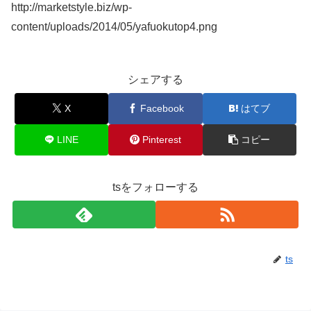
http://marketstyle.biz/wp-
content/uploads/2014/05/yafuokutop4.png
シェアする
X
Facebook
はてブ
LINE
Pinterest
コピー
tsをフォローする
ts