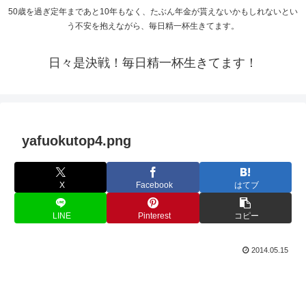
50歳を過ぎ定年まであと10年もなく、たぶん年金が貰えないかもしれないとい
う不安を抱えながら、毎日精一杯生きてます。
日々是決戦！毎日精一杯生きてます！
yafuokutop4.png
X
Facebook
はてブ
LINE
Pinterest
コピー
2014.05.15