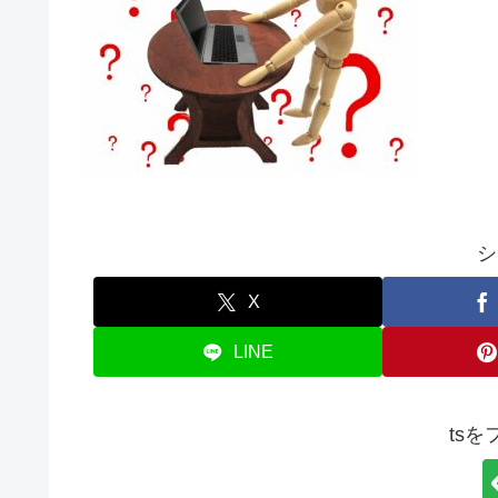
シ
X
LINE
ts