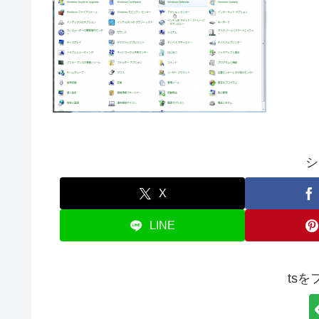
シ
X
LINE
ts