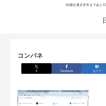
50歳を過ぎ定年まであと
コンパネ
X
Facebook
はてブ